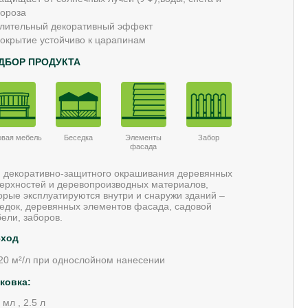
ороза
лительный декоративный эффект
окрытие устойчиво к царапинам
ДБОР ПРОДУКТА
овая мебель
Беседка
Элементы
Забор
фасада
 декоративно-защитного окрашивания деревянных
ерхностей и деревопроизводных материалов,
орые эксплуатируются внутри и снаружи зданий –
едок, деревянных элементов фасада, садовой
ели, заборов.
сход
20 м²/л при однослойном нанесении
ковка:
 мл , 2.5 л