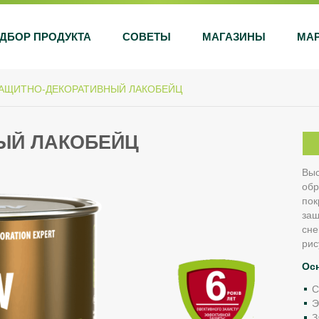
ДБОР ПРОДУКТА
СОВЕТЫ
МАГАЗИНЫ
МА
АЩИТНО-ДЕКОРАТИВНЫЙ ЛАКОБЕЙЦ
ЫЙ ЛАКОБЕЙЦ
Выс
обр
пок
защ
сне
рис
Ос
С
Э
З