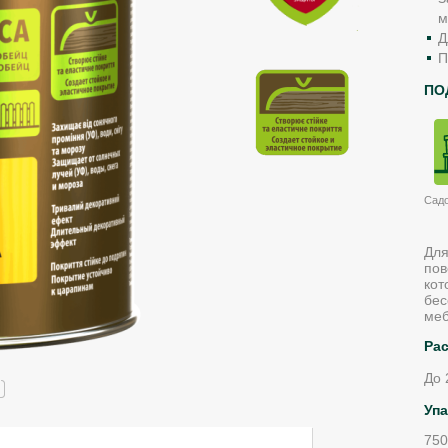
м
Д
П
ПО
Сад
Для
пов
кот
бес
меб
Ра
До 
Упа
750