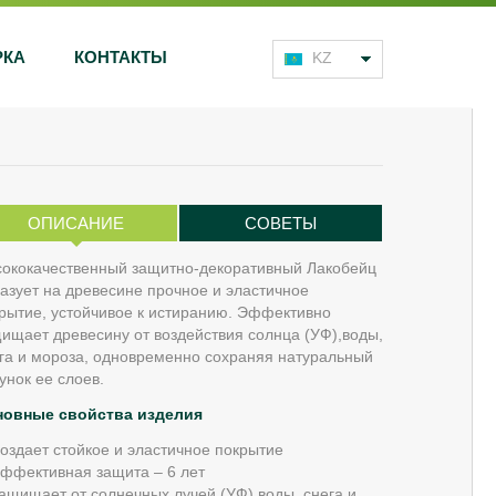
РКА
КОНТАКТЫ
KZ
ОПИСАНИЕ
СОВЕТЫ
ококачественный защитно-декоративный Лакобейц
азует на древесине прочное и эластичное
рытие, устойчивое к истиранию. Эффективно
ищает древесину от воздействия солнца (УФ),воды,
га и мороза, одновременно сохраняя натуральный
унок ее слоев.
новные свойства изделия
оздает стойкое и эластичное покрытие
ффективная защита – 6 лет
ащищает от солнечных лучей (УФ),воды, снега и